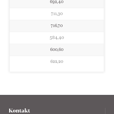
692,40
711,30
716,70
584,40
600,60
622,20
Kontakt