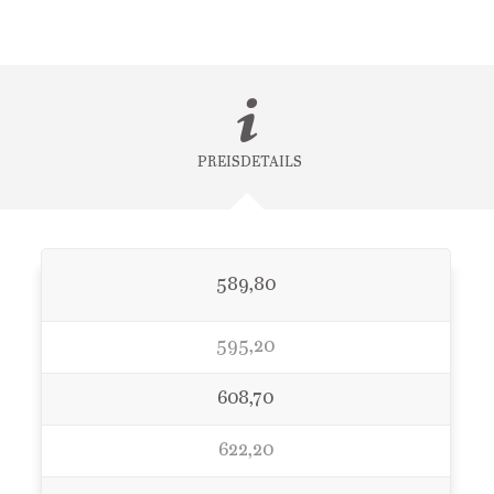
PREISDETAILS
589,80
595,20
608,70
622,20